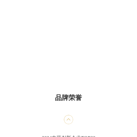
甄选品牌奖便通
2024中药老字号品牌TOP50
2023年年度中国中药企业+中国中药企业TOP100
2023年中国医药工业百强系列榜单+中国中药企业
TOP100
第七批国家工业遗产
品牌荣誉
医药工业百强企业
中成药工业综合竞争力五十强企业