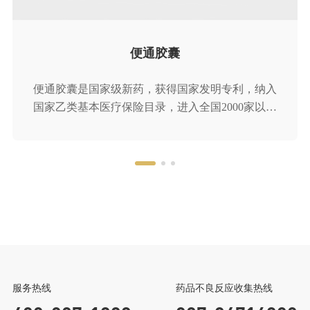
中成药工业综合竞争力五十强企业
便通胶囊
便通胶囊是国家级新药，获得国家发明专利，纳入
国家乙类基本医疗保险目录，进入全国2000家以上
二级医院临床应用。以三大经典古方为基础，结合
国医大师的临床经验组方，具有疗效好、安全性
高、起效快、停药不反弹三大特点，临床价值卓
越，进入多版用药指南。产品不含大黄、番泻叶、
芒硝等刺激性药物，健脾胃、补肾气、恢复肠动
力，适用于改善各类虚证便秘问题
健民集团
龙牡宝贝家
微信公众号
返回顶部
服务热线
药品不良反应收集热线