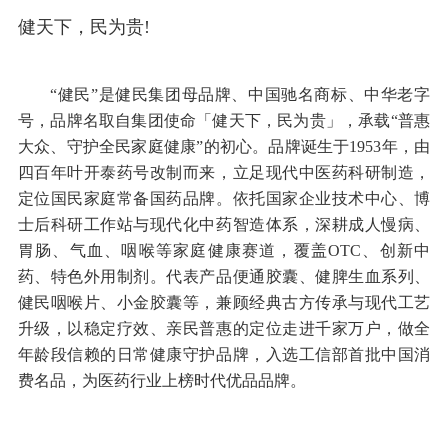
百年健民，三大品牌守护国民健康
健天下，民为贵!
“健民”是健民集团母品牌、中国驰名商标、中华老字
号，品牌名取自集团使命「健天下，民为贵」，承载“普惠
大众、守护全民家庭健康”的初心。品牌诞生于1953年，由
四百年叶开泰药号改制而来，立足现代中医药科研制造，
定位国民家庭常备国药品牌。依托国家企业技术中心、博
士后科研工作站与现代化中药智造体系，深耕成人慢病、
胃肠、气血、咽喉等家庭健康赛道，覆盖OTC、创新中
药、特色外用制剂。代表产品便通胶囊、健脾生血系列、
健民咽喉片、小金胶囊等，兼顾经典古方传承与现代工艺
升级，以稳定疗效、亲民普惠的定位走进千家万户，做全
年龄段信赖的日常健康守护品牌，入选工信部首批中国消
费名品，为医药行业上榜时代优品品牌。
2024中药创新企业TOP20