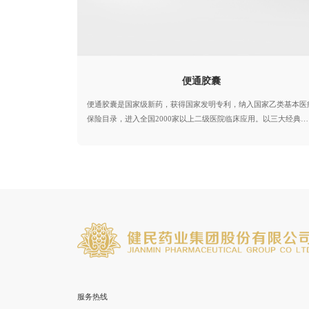
便通胶囊
便通胶囊是国家级新药，获得国家发明专利，纳入国家乙类基本医
保险目录，进入全国2000家以上二级医院临床应用。以三大经典古
方为基础，结合国医大师的临床经验组方，具有疗效好、安全性高
起效快、停药不反弹三大特点，临床价值卓越，进入多版用药指南
产品不含大黄、番泻叶、芒硝等刺激性药物，健脾胃、补肾气、恢
肠动力，适用于改善各类虚证便秘问题
服务热线