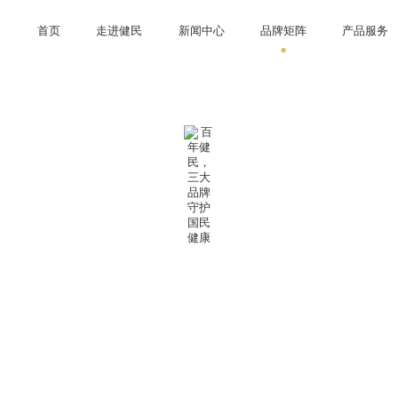
首页
走进健民
新闻中心
品牌矩阵
产品服务
业文化
研发创新
企业动态
智能制造
视频中心
资质荣誉
健民
OTC 产品
招标采购
龙牡
社会责任
处方药
叶开泰
实时行情
大
百年健民，三大品牌守护国民健康