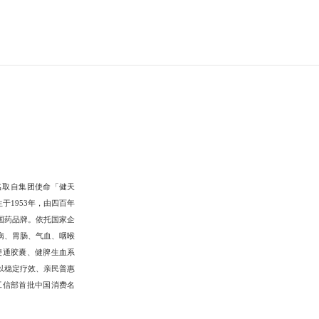
名取自集团使命「健天
于1953年，由四百年
国药品牌。依托国家企
病、胃肠、气血、咽喉
便通胶囊、健脾生血系
以稳定疗效、亲民普惠
工信部首批中国消费名