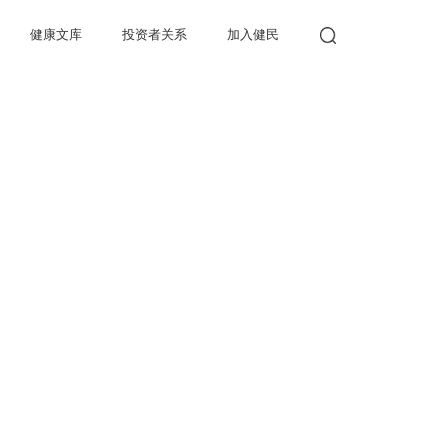
健康文库
投资者关系
加入健民
健康产品
儿童健康
公司公告
人才理念
国医馆
成人健康
财务报告
人才招聘
投资者回报
联系我们
投资者互动