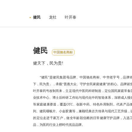
健民
龙牡
叶开泰
健民
中国驰名商标
健天下，民为贵!
“健民”是健民集团母品牌、中国驰名商标、中华老字号，品牌
下，民为贵」，承载“普惠大众、守护全民家庭健康”的初心。品牌诞生
叶开泰药号改制而来，立足现代中医药科研制造，定位国民家庭常备
业技术中心、博士后科研工作站与现代化中药智造体系，深耕成人慢
等家庭健康赛道，覆盖OTC、创新中药、特色外用制剂。代表产品
列、健民咽喉片、小金胶囊等，兼顾经典古方传承与现代工艺升级，
的定位走进千家万户，做全年龄段信赖的日常健康守护品牌，入选
品，为医药行业上榜时代优品品牌。