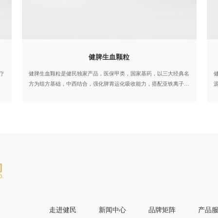
202
2023年
健脾生血颗粒
疗
健脾生血颗粒是健民独家产品，医保甲类，国家基药，以三大经典名
方为组方基础，中西结合，强化脾胃运化吸收能力，搭配亚铁离子同
、
步补血，从源头解决脾虚不吸收、补血效果差的核心痛点。效果好，
。
安全性高，标本兼治，在各级医疗机构广泛应用，六大指南和专家共
复
识推荐；可同步改善面色萎黄、神疲乏力、食欲不振、头晕心悸等脾
虚血虚连锁症状，全年龄段人群皆适用。
走进健民
新闻中心
品牌矩阵
产品