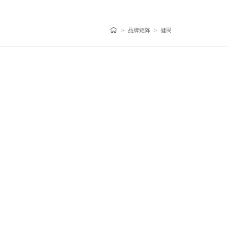
>
品牌矩阵
>
健民
2024中药创新企业TOP20
甄选品牌奖便通
2024中药老字号品牌TOP50