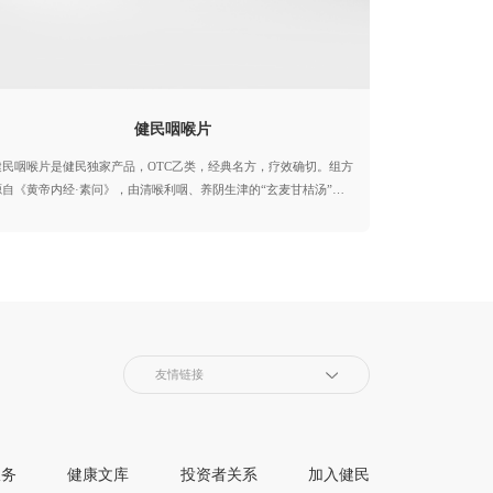
3年年度中国中药企业+中国中药企业TOP100
中国医药工业百强系列榜单+中国中药企业TOP100
健民咽喉片
健民咽喉片是健民独家产品，OTC乙类，经典名方，疗效确切。组方
第七批国家工业遗产
源自《黄帝内经·素问》，由清喉利咽、养阴生津的“玄麦甘桔汤”，
生津解毒、清热利咽的“铁笛丸”，消肿止痛、清咽利喉的“诃子清音
汤”组成，诸药合用，共奏清热解毒、滋阴解渴、利喉亮音、祛痰镇
医药工业百强企业
咳之功效。
中成药工业综合竞争力五十强企业
友情链接
服务
健康文库
投资者关系
加入健民