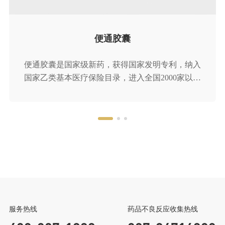
中成药工业综合竞争力五十强企业
便通胶囊
便通胶囊是国家级新药，获得国家发明专利，纳入
国家乙类基本医疗保险目录，进入全国2000家以上
二级医院临床应用。以三大经典古方为基础，结合
国医大师的临床经验组方，具有疗效好、安全性
高、起效快、停药不反弹三大特点，临床价值卓
越，进入多版用药指南。产品不含大黄、番泻叶、
芒硝等刺激性药物，健脾胃、补肾气、恢复肠动
力，适用于改善各类虚证便秘问题
健民集团
龙牡宝贝家
微信公众号
返回顶部
服务热线
药品不良反应收集热线