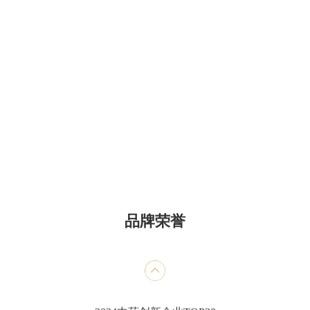
甄选品牌奖便通
2024中药老字号品牌TOP50
2023年年度中国中药企业+中国中药企业TOP100
2023年中国医药工业百强系列榜单+中国中药企业
TOP100
第七批国家工业遗产
品牌荣誉
医药工业百强企业
中成药工业综合竞争力五十强企业