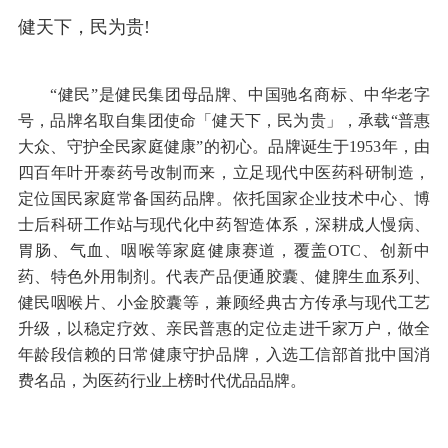
百年健民，三大品牌守护国民健康
健天下，民为贵!
“健民”是健民集团母品牌、中国驰名商标、中华老字
号，品牌名取自集团使命「健天下，民为贵」，承载“普惠
大众、守护全民家庭健康”的初心。品牌诞生于1953年，由
四百年叶开泰药号改制而来，立足现代中医药科研制造，
定位国民家庭常备国药品牌。依托国家企业技术中心、博
士后科研工作站与现代化中药智造体系，深耕成人慢病、
胃肠、气血、咽喉等家庭健康赛道，覆盖OTC、创新中
药、特色外用制剂。代表产品便通胶囊、健脾生血系列、
健民咽喉片、小金胶囊等，兼顾经典古方传承与现代工艺
升级，以稳定疗效、亲民普惠的定位走进千家万户，做全
年龄段信赖的日常健康守护品牌，入选工信部首批中国消
费名品，为医药行业上榜时代优品品牌。
2024中药创新企业TOP20