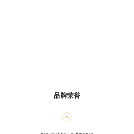
甄选品牌奖便通
2024中药老字号品牌TOP50
2023年年度中国中药企业+中国中药企业TOP100
2023年中国医药工业百强系列榜单+中国中药企业
TOP100
第七批国家工业遗产
品牌荣誉
医药工业百强企业
中成药工业综合竞争力五十强企业