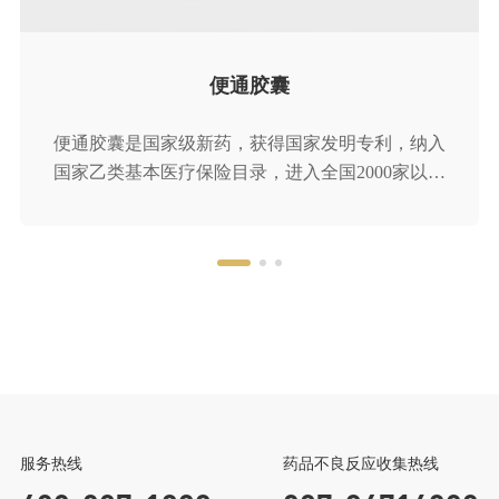
中成药工业综合竞争力五十强企业
便通胶囊
便通胶囊是国家级新药，获得国家发明专利，纳入
国家乙类基本医疗保险目录，进入全国2000家以上
二级医院临床应用。以三大经典古方为基础，结合
国医大师的临床经验组方，具有疗效好、安全性
高、起效快、停药不反弹三大特点，临床价值卓
越，进入多版用药指南。产品不含大黄、番泻叶、
芒硝等刺激性药物，健脾胃、补肾气、恢复肠动
力，适用于改善各类虚证便秘问题
健民集团
龙牡宝贝家
微信公众号
返回顶部
服务热线
药品不良反应收集热线