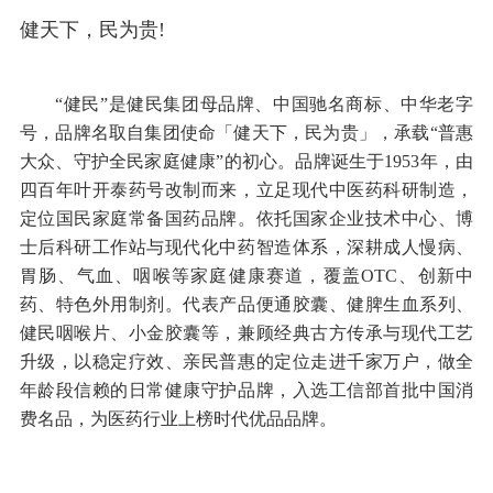
百年健民，三大品牌守护国民健康
健天下，民为贵!
“健民”是健民集团母品牌、中国驰名商标、中华老字
号，品牌名取自集团使命「健天下，民为贵」，承载“普惠
大众、守护全民家庭健康”的初心。品牌诞生于1953年，由
四百年叶开泰药号改制而来，立足现代中医药科研制造，
定位国民家庭常备国药品牌。依托国家企业技术中心、博
士后科研工作站与现代化中药智造体系，深耕成人慢病、
胃肠、气血、咽喉等家庭健康赛道，覆盖OTC、创新中
药、特色外用制剂。代表产品便通胶囊、健脾生血系列、
健民咽喉片、小金胶囊等，兼顾经典古方传承与现代工艺
升级，以稳定疗效、亲民普惠的定位走进千家万户，做全
年龄段信赖的日常健康守护品牌，入选工信部首批中国消
费名品，为医药行业上榜时代优品品牌。
2024中药创新企业TOP20