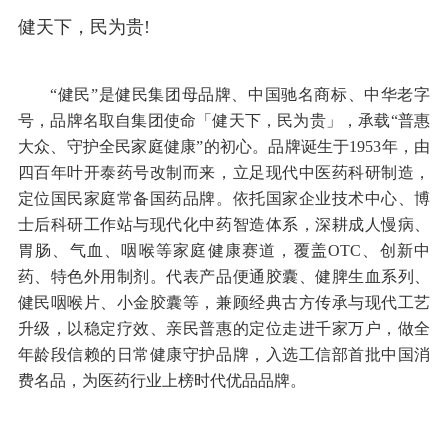
百年健民，三大品牌守护国民健康
健天下，民为贵!
“健民”是健民集团母品牌、中国驰名商标、中华老字
号，品牌名取自集团使命「健天下，民为贵」，承载“普惠
大众、守护全民家庭健康”的初心。品牌诞生于1953年，由
四百年叶开泰药号改制而来，立足现代中医药科研制造，
定位国民家庭常备国药品牌。依托国家企业技术中心、博
士后科研工作站与现代化中药智造体系，深耕成人慢病、
胃肠、气血、咽喉等家庭健康赛道，覆盖OTC、创新中
药、特色外用制剂。代表产品便通胶囊、健脾生血系列、
健民咽喉片、小金胶囊等，兼顾经典古方传承与现代工艺
升级，以稳定疗效、亲民普惠的定位走进千家万户，做全
年龄段信赖的日常健康守护品牌，入选工信部首批中国消
费名品，为医药行业上榜时代优品品牌。
2024中药创新企业TOP20