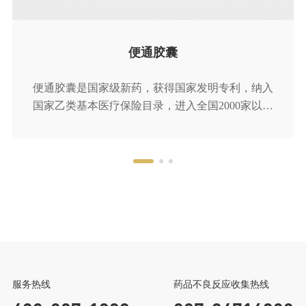
中成药工业综合竞争力五十强企业
便通胶囊
便通胶囊是国家级新药，获得国家发明专利，纳入
国家乙类基本医疗保险目录，进入全国2000家以上
二级医院临床应用。以三大经典古方为基础，结合
国医大师的临床经验组方，具有疗效好、安全性
高、起效快、停药不反弹三大特点，临床价值卓
越，进入多版用药指南。产品不含大黄、番泻叶、
芒硝等刺激性药物，健脾胃、补肾气、恢复肠动
力，适用于改善各类虚证便秘问题
健民集团
龙牡宝贝家
微信公众号
返回顶部
服务热线
药品不良反应收集热线