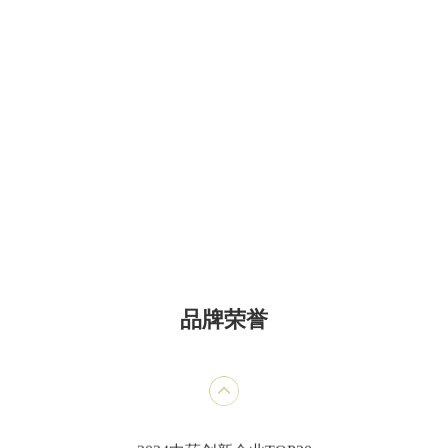
甄选品牌奖便通
2024中药老字号品牌TOP50
2023年年度中国中药企业+中国中药企业TOP100
2023年中国医药工业百强系列榜单+中国中药企业
TOP100
第七批国家工业遗产
品牌荣誉
医药工业百强企业
中成药工业综合竞争力五十强企业