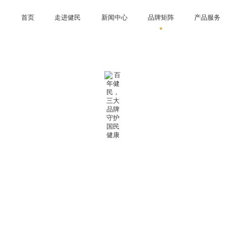
首页
走进健民
新闻中心
品牌矩阵
产品服务
业文化
研发创新
企业动态
智能制造
视频中心
资质荣誉
健民
OTC 产品
招标采购
龙牡
社会责任
处方药
叶开泰
实时行情
大
百年健民，三大品牌守护国民健康