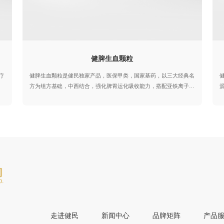
202
2023年
健脾生血颗粒
疗
健脾生血颗粒是健民独家产品，医保甲类，国家基药，以三大经典名
方为组方基础，中西结合，强化脾胃运化吸收能力，搭配亚铁离子同
、
步补血，从源头解决脾虚不吸收、补血效果差的核心痛点。效果好，
。
安全性高，标本兼治，在各级医疗机构广泛应用，六大指南和专家共
复
识推荐；可同步改善面色萎黄、神疲乏力、食欲不振、头晕心悸等脾
虚血虚连锁症状，全年龄段人群皆适用。
走进健民
新闻中心
品牌矩阵
产品