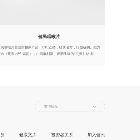
3年年度中国中药企业+中国中药企业TOP100
中国医药工业百强系列榜单+中国中药企业TOP100
健民咽喉片
健民咽喉片是健民独家产品，OTC乙类，经典名方，疗效确切。组方
第七批国家工业遗产
源自《黄帝内经·素问》，由清喉利咽、养阴生津的“玄麦甘桔汤”，
生津解毒、清热利咽的“铁笛丸”，消肿止痛、清咽利喉的“诃子清音
汤”组成，诸药合用，共奏清热解毒、滋阴解渴、利喉亮音、祛痰镇
医药工业百强企业
咳之功效。
中成药工业综合竞争力五十强企业
友情链接
服务
健康文库
投资者关系
加入健民