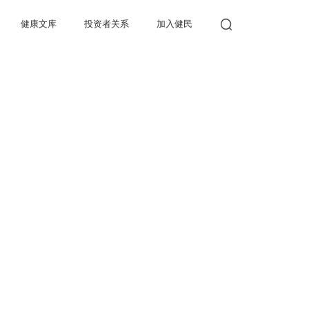
健康文库
投资者关系
加入健民
健康产品
儿童健康
公司公告
人才理念
国医馆
成人健康
财务报告
人才招聘
投资者回报
联系我们
投资者互动