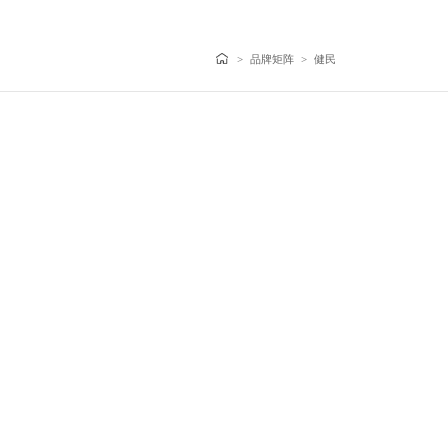
>
品牌矩阵
>
健民
2024中药创新企业TOP20
甄选品牌奖便通
2024中药老字号品牌TOP50