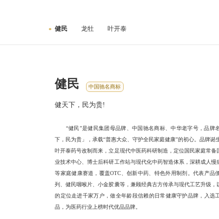
健民
龙牡
叶开泰
健民
中国驰名商标
健天下，民为贵!
“健民”是健民集团母品牌、中国驰名商标、中华老字号，品牌
下，民为贵」，承载“普惠大众、守护全民家庭健康”的初心。品牌诞生
叶开泰药号改制而来，立足现代中医药科研制造，定位国民家庭常备
业技术中心、博士后科研工作站与现代化中药智造体系，深耕成人慢
等家庭健康赛道，覆盖OTC、创新中药、特色外用制剂。代表产品
列、健民咽喉片、小金胶囊等，兼顾经典古方传承与现代工艺升级，
的定位走进千家万户，做全年龄段信赖的日常健康守护品牌，入选
品，为医药行业上榜时代优品品牌。