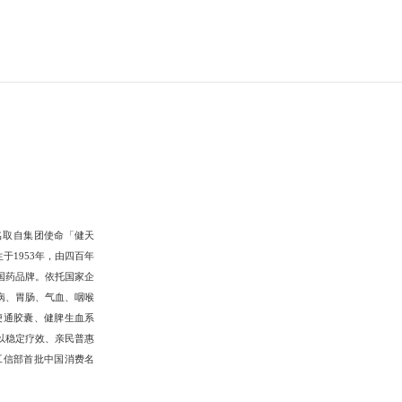
名取自集团使命「健天
于1953年，由四百年
国药品牌。依托国家企
病、胃肠、气血、咽喉
便通胶囊、健脾生血系
以稳定疗效、亲民普惠
工信部首批中国消费名