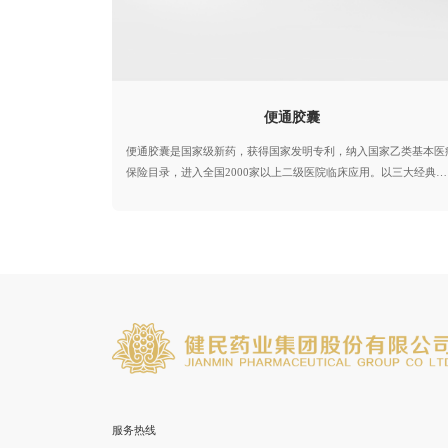
便通胶囊
便通胶囊是国家级新药，获得国家发明专利，纳入国家乙类基本医
保险目录，进入全国2000家以上二级医院临床应用。以三大经典古
方为基础，结合国医大师的临床经验组方，具有疗效好、安全性高
起效快、停药不反弹三大特点，临床价值卓越，进入多版用药指南
产品不含大黄、番泻叶、芒硝等刺激性药物，健脾胃、补肾气、恢
肠动力，适用于改善各类虚证便秘问题
服务热线